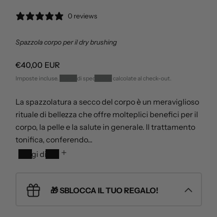
e
p
i
0 reviews
d
a
i
i
Spazzola corpo per il dry brushing
a
l
l
l
i
P
€40,00 EUR
i
n
r
Imposte incluse.
Spese di spedizione
calcolate al check-out.
1
k
e
i
n
z
La spazzolatura a secco del corpo è un meraviglioso
e
z
n
g
o
rituale di bellezza che offre molteplici benefici per il
f
l
d
corpo, la pelle e la salute in generale. Il trattamento
i
i
i
tonifica, conferendo...
a
l
n
p
i
Leggi di più
e
p
s
s
u
t
n
i
t
🎁 SBLOCCA IL TUO REGALO!
t
n
r
i
o
a