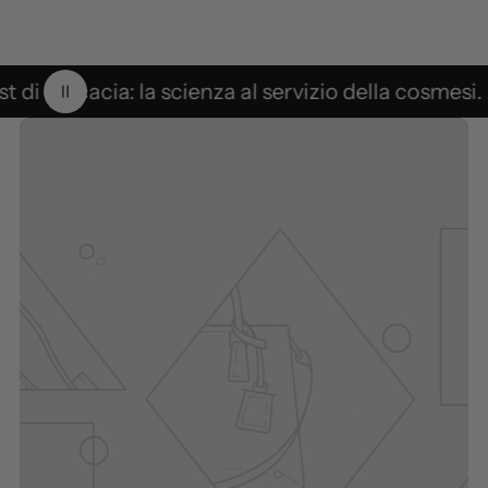
t di efficacia: la scienza al servizio della cosmesi.
Pausa animazione