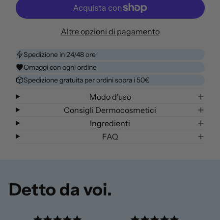
a
m
m
n
i
e
t
n
n
i
Altre opzioni di pagamento
u
t
t
i
a
à
Spedizione in 24/48 ore
s
q
0
Omaggi con ogni ordine
c
u
n
i
a
e
Spedizione gratuita per ordini sopra i 50€
q
n
l
Modo d'uso
u
t
c
a
i
a
Consigli Dermocosmetici
n
t
r
Ingredienti
t
à
r
FAQ
i
p
e
t
e
l
à
r
l
p
B
o
e
r
Detto da voi.
r
u
B
s
r
h
u
M