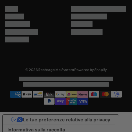
FAQs
Contattaci su Whatsapp
Contatti
Invia una e-mail
Pagamenti
Chiamaci
Resi e rimborsi
Tutto su di noi
Spedizioni
© 2026 Recharge Me System
Powered by Shopify
Informativa sulla privacy
Termini e condizioni del servizio
Informativa sulle spedizioni
Informativa sui rimborsi
Le tue preferenze relative alla privacy
Informativa sulla raccolta