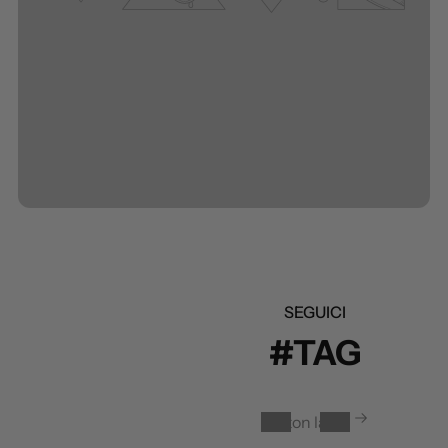
SEGUICI
#TAG
Button label
1