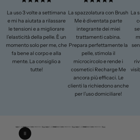
5
5
s
e
.
.
h
C
0
0
La uso 3 volte a settimana
La spazzolatura con Brush
La s
M
o
s
s
e mi ha aiutata a rilassare
Me è diventata parte
c
e
r
t
t
e
e
C
p
le tensioni e a migliorare
integrante dei miei
se
l
l
o
o
l’elasticità della pelle. È un
trattamenti cabina.
m
l
l
r
e
e
momento solo per me, che
Prepara perfettamente la
sen
p
s
s
u
u
fa bene al corpo e alla
pelle, stimola il
o
{
{
mente. La consiglio a
microcircolo e rende i
riv
{
{
r
r
tutte!
cosmetici Recharge Me
vis
a
a
t
t
ancora più efficaci. Le
i
i
clienti la richiedono anche
n
n
g
g
per l’uso domiciliare!
_
_
m
m
a
a
1
x
x
/
}
}
s
3
u
Pausa animazione