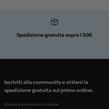
/
s
4
u
Spedizione gratuita sopra i 50€
1
/
s
4
u
Iscriviti alla community e ottieni la
spedizione gratuita sul primo ordine.
Riceverai promozioni e notizie.