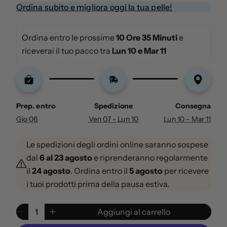
m
Ordina subito e migliora oggi la tua pelle!
o
d
Ordina entro le prossime 
10 Ore 35 Minuti
 e 
a
riceverai il tuo pacco tra 
Lun 10 e Mar 11
l
e
Prep. entro
Spedizione
Consegna
Gio 06
Ven 07 - Lun 10
Lun 10 - Mar 11
Le spedizioni degli ordini online saranno sospese
dal
6 al 23 agosto
e riprenderanno regolarmente
il
24 agosto
. Ordina entro il
5 agosto
per ricevere
i tuoi prodotti prima della pausa estiva.
Q
Aggiungi al carrello
D
A
u
i
u