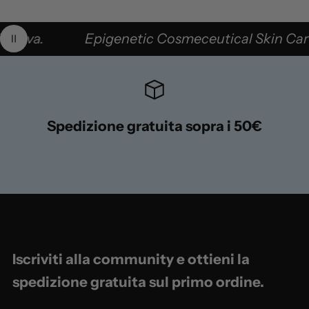
e si rinnova.
Epigenetic Cosmeceutical Skin 
Pausa animazione
Spedizione gratuita sopra i 50€
1
/
s
4
u
Iscriviti alla community e ottieni la
spedizione gratuita sul primo ordine.