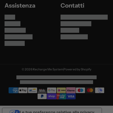
Assistenza
Contatti
FAQs
Contattaci su Whatsapp
Contatti
Invia una e-mail
Pagamenti
Chiamaci
Resi e rimborsi
Tutto su di noi
Spedizioni
© 2026 Recharge Me System
Powered by Shopify
Informativa sulla privacy
Termini e condizioni del servizio
Informativa sulle spedizioni
Informativa sui rimborsi
Le tue preferenze relative alla privacy