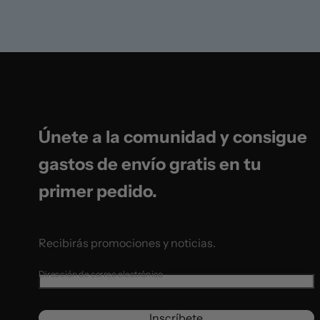
t
t
i
o
i
o
n
t
n
o
t
o
i
.
Únete a la comunidad y consigue
gastos de envío gratis en tu
primer pedido.
Recibirás promociones y noticias.
Dirección de correo electrónico
Inscríbete