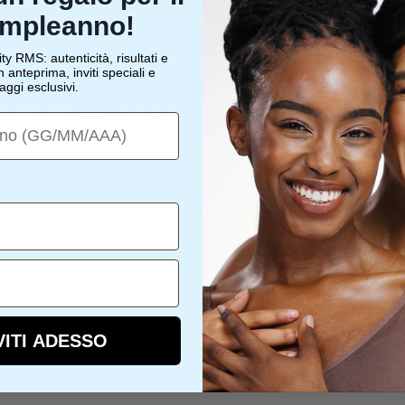
ompleanno!
n
I
o
y RMS: autenticità, risultati e
n anteprima, inviti speciali e
N
aggi esclusivi.
no
B
O
O
S
VITI ADESSO
T