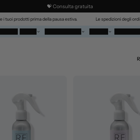
💝 Consulta gratuita
oi prodotti prima della pausa estiva.
Le spedizioni degli ordini o
set
Inicio
Tienda
Quiénes somos
Salones
Dicono di 
R
C
e
l